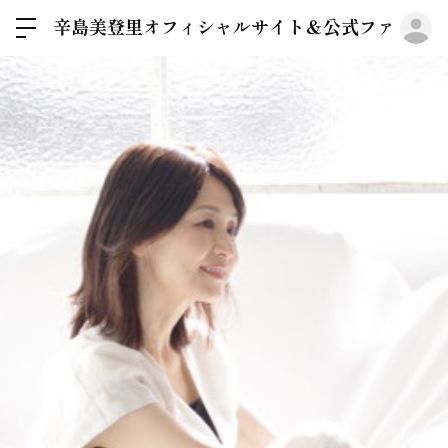
ロ
辛島美登里オフィシャルサイト＆公式ファンクラブGre