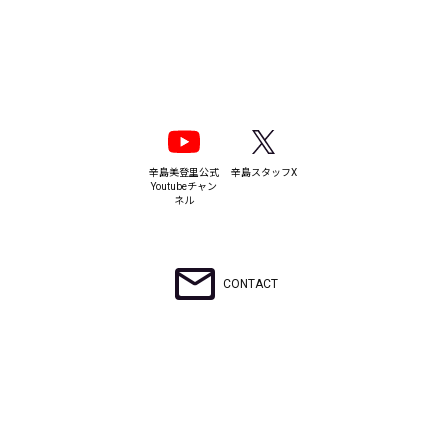
辛島美登里公式
辛島スタッフX
Youtubeチャン
ネル
CONTACT