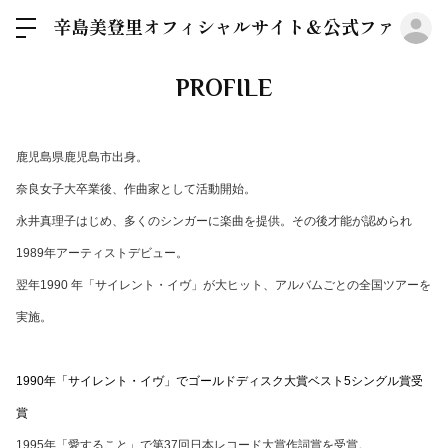
ロ
辛島美登里オフィシャルサイト＆公式ファンクラブGre
PROFILE
鹿児島県鹿児島市出身。
奈良女子大卒業後、作曲家として活動開始。
永井真理子はじめ、多くのシンガーに楽曲を提供。その後才能が認められ
1989年アーティストデビュー。
翌年1990 年「サイレント・イヴ」が大ヒット、アルバムごとの全国ツアーを
実施。
1990年「サイレント・イヴ」でゴールドディスク大賞
ベスト5シングル賞
受
賞
1995年「愛すること」で第37回日本レコード大賞作詞賞を受賞。