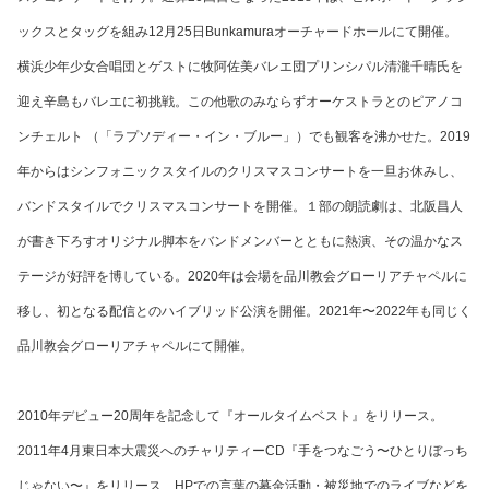
ックスとタッグを組み12月25日Bunkamuraオーチャードホールにて開催。
横浜少年少女合唱団とゲストに牧阿佐美バレエ団プリンシパル清瀧千晴氏を
迎え辛島もバレエに初挑戦。この他歌のみならずオーケストラとのピアノコ
ンチェルト （「ラプソディー・イン・ブルー」）でも観客を沸かせた。
2019
年からはシンフォニックスタイルのクリスマスコンサートを一旦お休みし、
バンドスタイルでクリスマスコンサートを開催。１部の朗読劇は、北阪昌人
が書き下ろすオリジナル脚本をバンドメンバーとともに熱演、その温かなス
テージが好評を博している。2020年は
会場を品川教会グローリアチャペルに
移し、
初となる配信とのハイブリッド公演を開催。2021年〜2022年も同じく
品川教会グローリアチャペルにて開催。
2010年デビュー20周年を記念して『オールタイムベスト』をリリース。
2011年4月東日本大震災へのチャリティーCD『手をつなごう〜ひとりぼっち
じゃない〜』をリリース、HPでの言葉の募金活動・被災地でのライブなどを