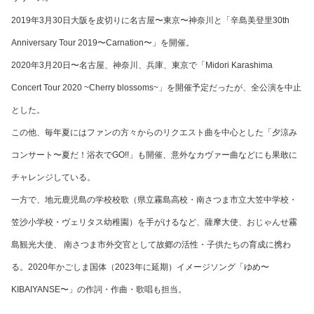
2019年3月30日大阪を皮切りに名古屋〜東京〜神奈川と「辛島美登里30th
Anniversary Tour 2019〜Carnation〜」を開催。
2020年3月20日〜名古屋、神奈川、兵庫、東京で「Midori Karashima
Concert Tour 2020 ~Cherry blossoms~」を開催予定だったが、全公演を中止
とした。
この他、毎年夏にはファンの方々からのリクエスト曲を中心とした「夕涼み
コンサート〜夏だ！浴衣でGO!!」も開催、意外なカヴァー曲などにも果敢に
チャレンジしている。
一方で、地元鹿児島の学校校歌（県立霧島高校・南さつま市立大笠中学校・
笠沙小学校・ヴェリタス幼稚園）を手がけるなど、薩摩大使、おじゃんせ霧
島観光大使、 南さつま市外交官として故郷の活性・子供たちの育成に携わ
る。2020年かごしま国体（2023年に延期）イメージソング「ゆめ〜
KIBAIYANSE〜」の作詞・作曲・歌唱も担当。