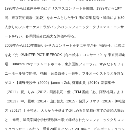
1993年からは都内を中心にクリスマスコンサートを展開、1999年から10年
間、東京芸術劇場（池袋）をホームとした千住 明の音楽監督・編曲による80
人余りのフルオーケストラがバックの シンフォニック・クリスマス・コンサ
ートを行い、各界関係者に絶大な評価を得る。
2009年からは10年間続いたそのコンサートを更に発展させ『物語性』に焦点
をあてた《WINTER PICTUREBOOK（冬の絵本）コンサート》を 東京芸術劇
場、Bunkamuraオーチャードホール、東京国際フォーラム、すみだトリフォ
ニーホール等で開催。 指揮・音楽監修：千住明、フルオーケストラと多彩な
ゲスト【紺野美沙子（2009）jammin' Zeb, 斉藤由貴（2010）新妻聖子
（2011） 夏川りみ（2012）阿部礼司・優（TFM 番組「あ、阿部礼司」より
（2013） 中川晃教（2014）山口智充（2015）藤澤ノリマサ（2016）伊礼彼
方（2017）】を招き、大人から子供まで楽しめる音楽劇仕立ての朗読の舞台
と、 辛島、星美学園小学校聖歌隊の歌で構成されたシンフォニッククリスマ
スクコンサートを行う。
通算20回目となった2018年は、ビルボード・クラシ