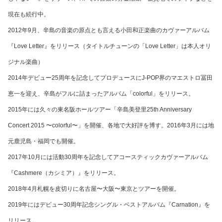
現在も続行中。
2012年9月、辛島の音楽の原点とも言える小田和正楽曲のカヴァーアルバム
『Love Letter』をリリース（タイトルチューンの「Love Letter」は本人オリ
ジナル楽曲）
2014年デビュー25周年を記念してプロデュースにJ-POP界のマエストロ冨田
恵一を迎え、辛島がフルに詰まったアルバム「colorful」をリリース。
2015年には久々の東名阪ホールツアー「辛島美登里25th Anniversary
Concert 2015 〜colorful〜」を開催、各地で大好評を博す。
2016年3月には地
元鹿児島・福岡でも開催。
2017年10月には活動30周年を記念してアコースティックカヴァーアルバム
『Cashmere（カシミア）』をリリース。
2018年4月札幌を皮切りに名古屋〜大阪〜東京とツアーを開催。
2019年にはデビュー30周年記念シングル・ベストアルバム『Carnation』を
リリース。