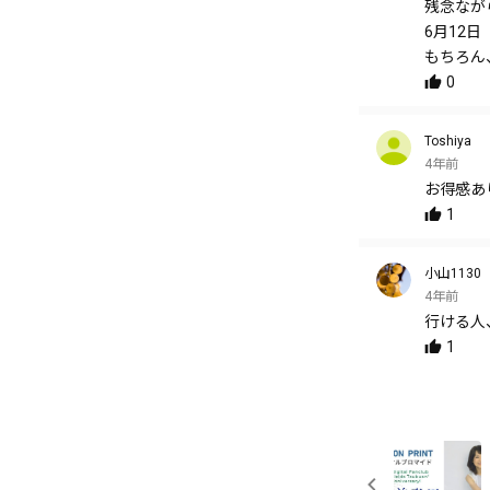
残念なが
6月12
もちろん
0
Toshiya
4年前
お得感あ
1
小山1130
4年前
行ける人
1