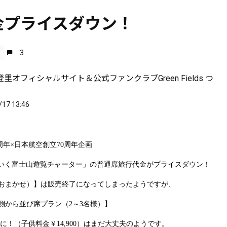
金プライスダウン！
せ
3
里オフィシャルサイト＆公式ファンクラブGreen Fields つ
/17 13:46
周年×日本航空創立70周年企画
0でいく富士山遊覧チャーター」の普通席旅行代金がプライスダウン！
（おまかせ）】は販売終了になってしまったようですが、
側から並び席プラン（2～3名様）】
,800に！（子供料金￥14,900）はまだ大丈夫のようです。