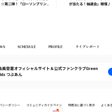
☆第二弾！「ローソンプリン
が当たる！抽選会」開催♪
ト」ブロマイド販売スタート！
EWS
SCHEDULE
PROFILE
ライブレポート
島美登里オフィシャルサイト＆公式ファンクラブGreen
elds つぶあん
バシーポリシー
コミュニティガイドライン
特商法に基づく表示
よくあ