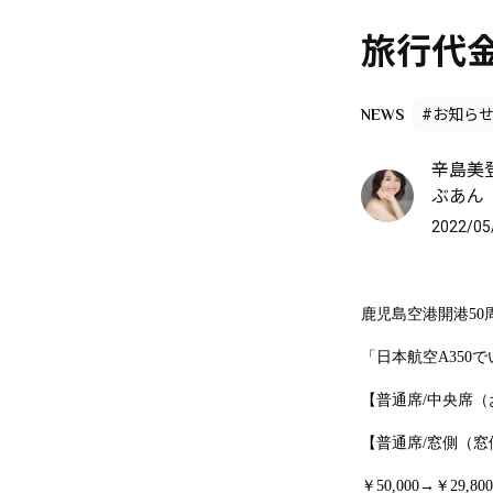
旅行代
NEWS
#お知ら
辛島美登
ぶあん
2022/05
鹿児島空港開港50
「日本航空A35
【普通席/中央席
【普通席/窓側（窓
￥50,000→￥29