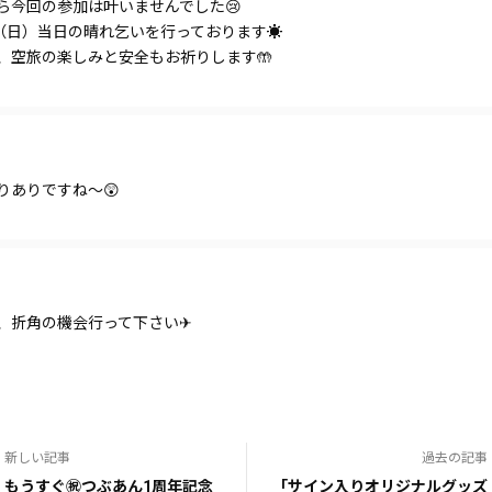
ら今回の参加は叶いませんでした😢
日（日）当日の晴れ乞いを行っております☀️
、空旅の楽しみと安全もお祈りします🤲
りありですね〜😲
、折角の機会行って下さい✈
新しい記事
過去の記事
もうすぐ㊗️つぶあん1周年記念
「サイン入りオリジナルグッズ