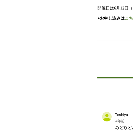
開催日は6月12日
●お申し込みは
こち
Toshiya
4年前
みどりど