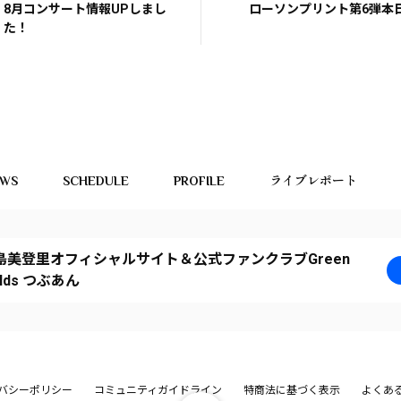
8月コンサート情報UPしまし
ローソンプリント第6弾本
た！
EWS
SCHEDULE
PROFILE
ライブレポート
島美登里オフィシャルサイト＆公式ファンクラブGreen
elds つぶあん
バシーポリシー
コミュニティガイドライン
特商法に基づく表示
よくあ