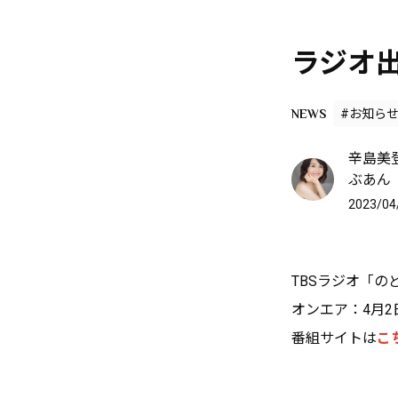
ラジオ
NEWS
#お知ら
辛島美登
ぶあん
2023/04
TBSラジオ「のど
オンエア：4月2
番組サイトは
こ