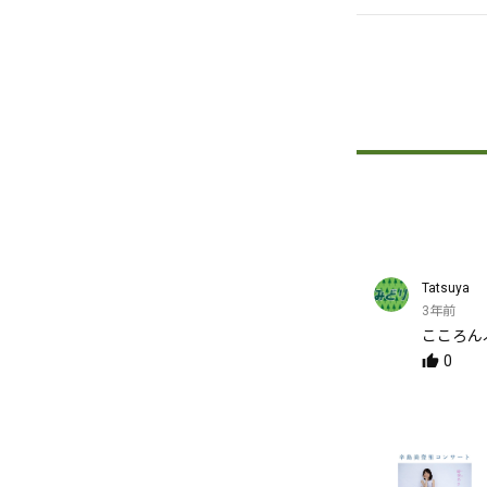
Tatsuya
3年前
こころん
0