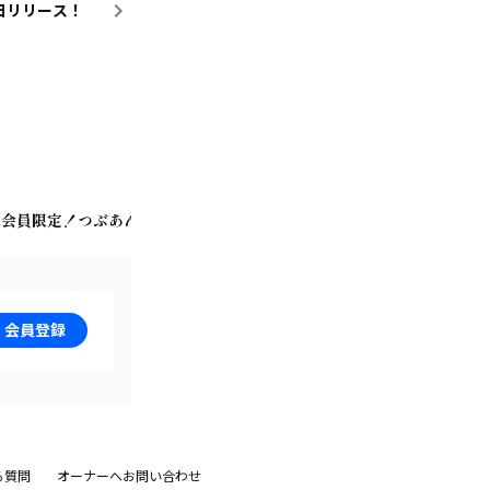
日リリース！
会員限定！つぶあん商店
入会方法&会員特典＆Bitfanポイント
会員登録
る質問
オーナーへお問い合わせ