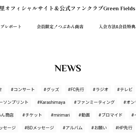
里オフィシャルサイト＆公式ファンクラブGreen Fields
イブレポート
会員限定！つぶあん商店
入会方法&会員特典＆
NEWS
せ
#コンサート
#グッズ
#FC先行
#ラジオ
#テレビ
ーソンプリント
#Karashimaya
#ファンミーティング
#オン
あん商店
#チケット
#mirimari
#動画
#ブロマイド
#
ッセージ
#BDメッセージ
#アルバム
#お願い
#HP先行