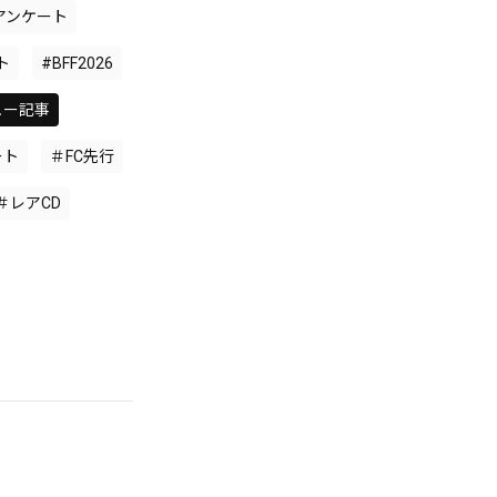
アンケート
ト
#BFF2026
ュー記事
ート
＃FC先行
＃レアCD