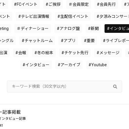
イト
#FCイベント
#ご挨拶
＃会員限定
#会員先行
#
ベント
#テレビ出演情報
#生配信イベント
#夕涼みコンサー
ting
＃ディナーショー
#アナログ盤
#新聞
#インタビ
シングル
#チャットルーム
#アプリ
#重要
#ライブレポ
出演
#会報
#冬の絵本
#チケット先行
#メッセージ
#インタビュー
#アーカイブ
#Youtube
ー記事掲載
インタビュー記事
41