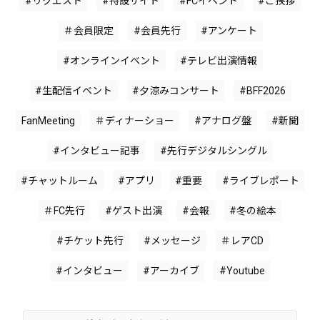
#リクエスト
#特設サイト
#FCイベント
#ご挨拶
＃会員限定
#会員先行
#アンケート
#オンラインイベント
#テレビ出演情報
#生配信イベント
#夕涼みコンサート
#BFF2026
FanMeeting
＃ディナーショー
#アナログ盤
#新聞
#インタビュー記事
#先行デジタルシングル
#チャットルーム
#アプリ
#重要
#ライブレポート
＃FC先行
#ゲスト出演
#会報
#冬の絵本
#チケット先行
#メッセージ
＃レアCD
#インタビュー
#アーカイブ
#Youtube