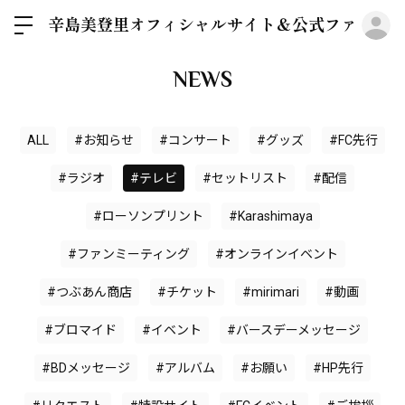
ロ
辛島美登里オフィシャルサイト＆公式ファンクラブGre
NEWS
ALL
#お知らせ
#コンサート
#グッズ
#FC先行
#ラジオ
#テレビ
#セットリスト
#配信
#ローソンプリント
#Karashimaya
#ファンミーティング
#オンラインイベント
#つぶあん商店
#チケット
#mirimari
#動画
#ブロマイド
#イベント
#バースデーメッセージ
#BDメッセージ
#アルバム
#お願い
#HP先行