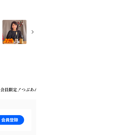
会員限定！つぶあん商店
入会方法&会員特典＆Bitfanポイント
会員登録