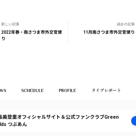
新しい記事
過去の記事
2022年春・南さつま市外交官便
11月南さつま市外交官便り
り
EWS
SCHEDULE
PROFILE
ライブレポート
島美登里オフィシャルサイト＆公式ファンクラブGreen
elds つぶあん