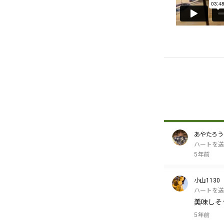
あやたろう
ハートを送
5年前
小山1130
ハートを送
美味しそ
5年前