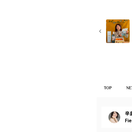
TOP
N
辛
Fi