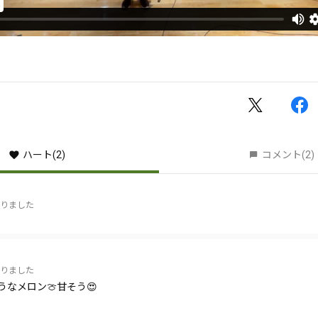
ハート
(2)
コメント
(2)
りました
りました
うなメロン🍈甘そう😍